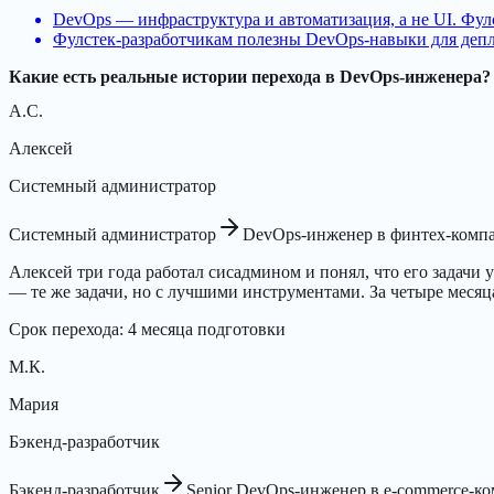
DevOps — инфраструктура и автоматизация, а не UI. Фу
Фулстек-разработчикам полезны DevOps-навыки для депл
Какие есть реальные истории перехода в DevOps-инженера?
А.С.
Алексей
Системный администратор
Системный администратор
DevOps-инженер в финтех-комп
Алексей три года работал сисадмином и понял, что его задачи 
— те же задачи, но с лучшими инструментами. За четыре меся
Срок перехода
:
4 месяца подготовки
М.К.
Мария
Бэкенд-разработчик
Бэкенд-разработчик
Senior DevOps-инженер в e-commerce-к