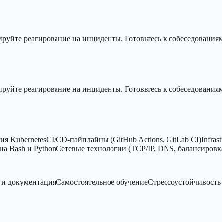
ируйте реагирование на инциденты. Готовьтесь к собеседованиям
ируйте реагирование на инциденты. Готовьтесь к собеседованиям
ия Kubernetes
CI/CD-пайплайны (GitHub Actions, GitLab CI)
Infras
на Bash и Python
Сетевые технологии (TCP/IP, DNS, балансировк
и документация
Самостоятельное обучение
Стрессоустойчивость