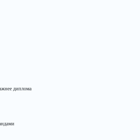
важнее диплома
андами