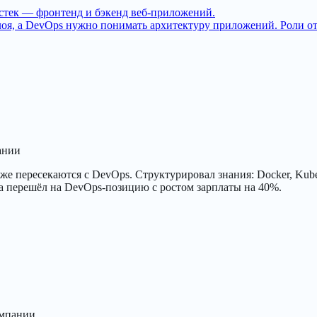
лстек — фронтенд и бэкенд веб-приложений.
оя, а DevOps нужно понимать архитектуру приложений. Роли от
ании
уже пересекаются с DevOps. Структурировал знания: Docker, Kub
ца перешёл на DevOps-позицию с ростом зарплаты на 40%.
омпании