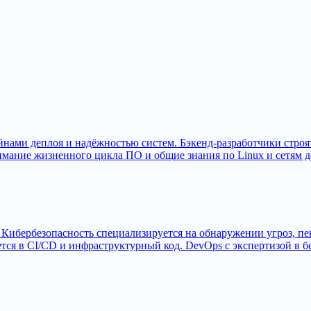
ами деплоя и надёжностью систем. Бэкенд-разработчики строят
мание жизненного цикла ПО и общие знания по Linux и сетям де
Кибербезопасность специализируется на обнаружении угроз, пен
ся в CI/CD и инфраструктурный код. DevOps с экспертизой в бе