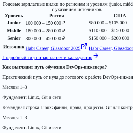
Годовые зарплатные вилки по регионам и уровням (junior, middle
с указанием источников.
Уровень
Россия
США
Junior
$80 000 – $105 000
100 000 – 150 000 ₽
Middle
$110 000 – $150 000
180 000 – 280 000 ₽
Senior
$150 000 – $200 000
300 000 – 450 000 ₽
Источник
Habr Career, Glassdoor 2025
Habr Career, Glassdoo
Подробный гид по зарплатам и калькулятор
Как выглядит путь обучения DevOps-инженера?
Практический путь от нуля до готового к работе DevOps-инжен
Месяцы 1–3
Фундамент: Linux, Git и сети
Командная строка Linux: файлы, права, процессы. Git для кон
Месяцы 1–3
Фундамент: Linux, Git и сети