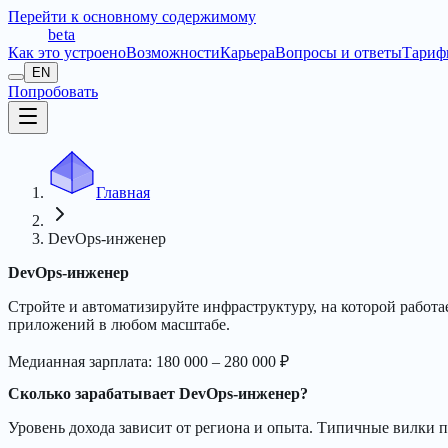
Перейти к основному содержимому
t
r
æ
c
t
a
beta
Как это устроено
Возможности
Карьера
Вопросы и ответы
Тариф
EN
Попробовать
Главная
DevOps-инженер
DevOps-инженер
Стройте и автоматизируйте инфраструктуру, на которой рабо
приложений в любом масштабе.
Медианная зарплата
:
180 000 – 280 000 ₽
Сколько зарабатывает DevOps-инженер?
Уровень дохода зависит от региона и опыта. Типичные вилки п